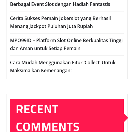
Berbagai Event Slot dengan Hadiah Fantastis
Cerita Sukses Pemain Jokerslot yang Berhasil
Menang Jackpot Puluhan Juta Rupiah
MPO99ID – Platform Slot Online Berkualitas Tinggi
dan Aman untuk Setiap Pemain
Cara Mudah Menggunakan Fitur ‘Collect’ Untuk
Maksimalkan Kemenangan!
RECENT
COMMENTS