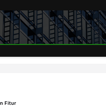
 Fitur