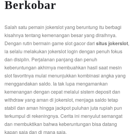
Berkobar
Salah satu pemain jokerslot yang beruntung itu berbagi
kisahnya tentang kemenangan besar yang diraihnya.
Dengan rutin bermain game slot gacor dari
situs jokerslot
,
ia selalu melakukan jokerslot login dengan penuh fokus
dan disiplin. Perjalanan panjang dan penuh
keberuntungan akhirnya membuahkan hasil saat mesin
slot favoritnya mulai menunjukkan kombinasi angka yang
menggandakan saldo. Ia tak lupa mengamankan
kemenangan dengan cepat melalui sistem deposit dan
withdraw yang aman di jokerslot, menjaga saldo tetap
stabil dan aman hingga jackpot puluhan juta rupiah pun
terkumpul di rekeningnya. Cerita ini menyulut semangat
dan membuktikan bahwa keberuntungan bisa datang
kapan saja dan di mana saja.