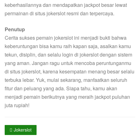
keberhasilannya dan mendapatkan jackpot besar lewat
permainan di situs jokerslot resmi dan terpercaya.
Penutup
Cerita sukses pemain jokerslot ini menjadi bukti bahwa
keberuntungan bisa kamu raih kapan saja, asalkan kamu
tekun, disiplin, dan selalu login di jokerslot dengan sistem
yang aman. Jangan ragu untuk mencoba peruntunganmu
di situs jokerslot, karena kesempatan menang besar selalu
terbuka lebar. Yuk, mulai sekarang, manfaatkan seluruh
fitur dan peluang yang ada. Siapa tahu, kamu akan
menjadi pemain berikutnya yang meraih jackpot puluhan
juta rupiah!
Jokerslot