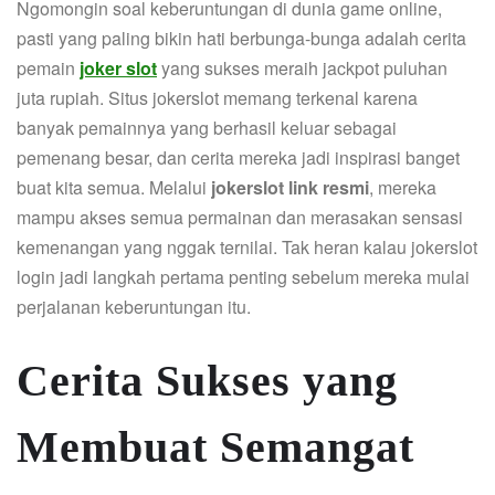
Ngomongin soal keberuntungan di dunia game online,
pasti yang paling bikin hati berbunga-bunga adalah cerita
pemain
joker slot
yang sukses meraih jackpot puluhan
juta rupiah. Situs jokerslot memang terkenal karena
banyak pemainnya yang berhasil keluar sebagai
pemenang besar, dan cerita mereka jadi inspirasi banget
buat kita semua. Melalui
jokerslot link resmi
, mereka
mampu akses semua permainan dan merasakan sensasi
kemenangan yang nggak ternilai. Tak heran kalau jokerslot
login jadi langkah pertama penting sebelum mereka mulai
perjalanan keberuntungan itu.
Cerita Sukses yang
Membuat Semangat