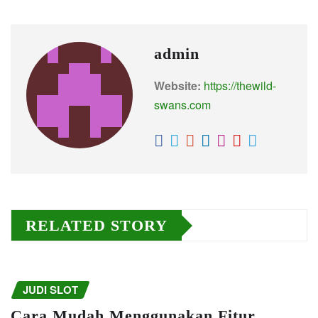
admin
Website:
https://thewild-
swans.com
RELATED STORY
JUDI SLOT
Cara Mudah Menggunakan Fitur