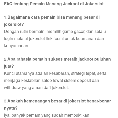
FAQ tentang Pemain Menang Jackpot di Jokerslot
1.
Bagaimana cara pemain bisa menang besar di
jokerslot?
Dengan rutin bermain, memilih game gacor, dan selalu
login melalui jokerslot link resmi untuk keamanan dan
kenyamanan.
2.
Apa rahasia pemain sukses meraih jackpot puluhan
juta?
Kunci utamanya adalah kesabaran, strategi tepat, serta
menjaga kestabilan saldo lewat sistem deposit dan
withdraw yang aman dari jokerslot.
3.
Apakah kemenangan besar di jokerslot benar-benar
nyata?
Iya, banyak pemain yang sudah membuktikan